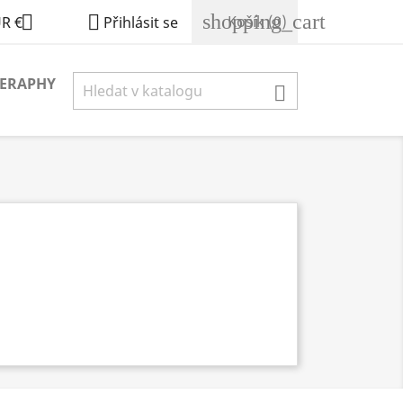
shopping_cart


Košík
(0)
R €
Přihlásit se
ERAPHY
