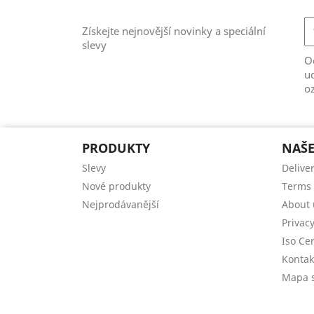
Získejte nejnovější novinky a speciální
slevy
Od
ud
o
PRODUKTY
NAŠE
Slevy
Delive
Nové produkty
Terms 
Nejprodávanější
About 
Privacy
Iso Cer
Kontak
Mapa s