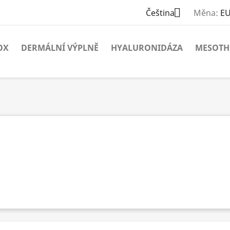

Čeština
Měna:
EU
OX
DERMÁLNÍ VÝPLNĚ
HYALURONIDÁZA
MESOTH