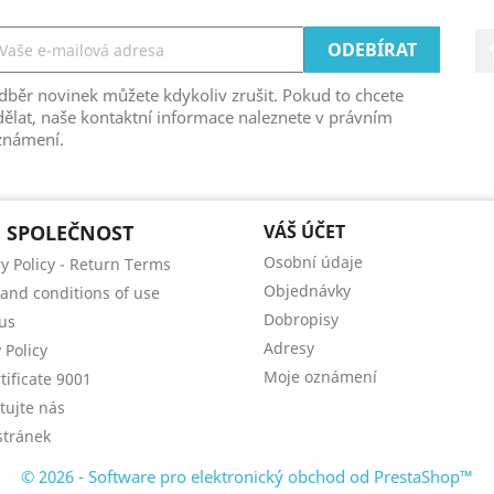
běr novinek můžete kdykoliv zrušit. Pokud to chcete
ělat, naše kontaktní informace naleznete v právním
známení.
 SPOLEČNOST
VÁŠ ÚČET
Osobní údaje
ry Policy - Return Terms
Objednávky
and conditions of use
Dobropisy
us
Adresy
 Policy
Moje oznámení
tificate 9001
tujte nás
tránek
© 2026 - Software pro elektronický obchod od PrestaShop™