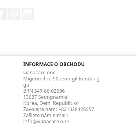
Facebook
Pinterest
Instagram
INFORMACE O OBCHODU
vianacare.one
Migeumil-ro 90beon-gil Bundang-
gu
BRN 547-86-02696
13627 Seongnam-si
Korea, Dem. Republic of
Zavolejte nám:
+821028426557
Zašlete nám e-mail:
info@vianacare.one