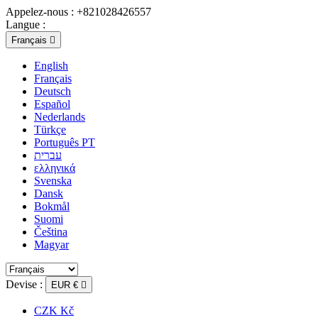
Appelez-nous :
+821028426557
Langue :
Français

English
Français
Deutsch
Español
Nederlands
Türkçe
Português PT
עברית
ελληνικά
Svenska
Dansk
Bokmål
Suomi
Čeština
Magyar
Devise :
EUR €

CZK Kč