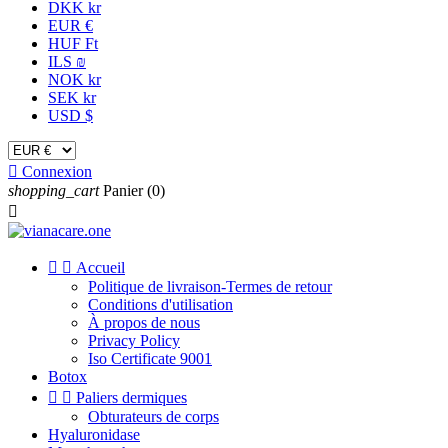
DKK kr
EUR €
HUF Ft
ILS ₪
NOK kr
SEK kr
USD $

Connexion
shopping_cart
Panier
(0)



Accueil
Politique de livraison-Termes de retour
Conditions d'utilisation
À propos de nous
Privacy Policy
Iso Certificate 9001
Botox


Paliers dermiques
Obturateurs de corps
Hyaluronidase