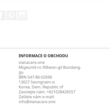
Facebook
Pinterest
Instagram
INFORMACE O OBCHODU
vianacare.one
Migeumil-ro 90beon-gil Bundang-
gu
BRN 547-86-02696
13627 Seongnam-si
Korea, Dem. Republic of
Zavolejte nám:
+821028426557
Zašlete nám e-mail:
info@vianacare.one