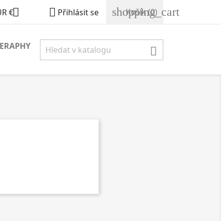
shopping_cart


Košík
(0)
UR €
Přihlásit se
ERAPHY
