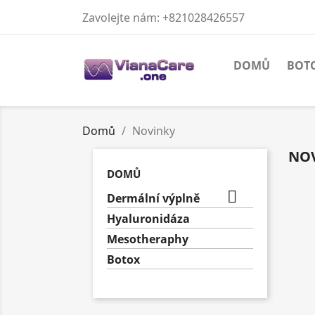
Zavolejte nám:
+821028426557
DOMŮ
BOT
Domů
Novinky
NO
DOMŮ

Dermální výplně
Hyaluronidáza
Mesotheraphy
Botox