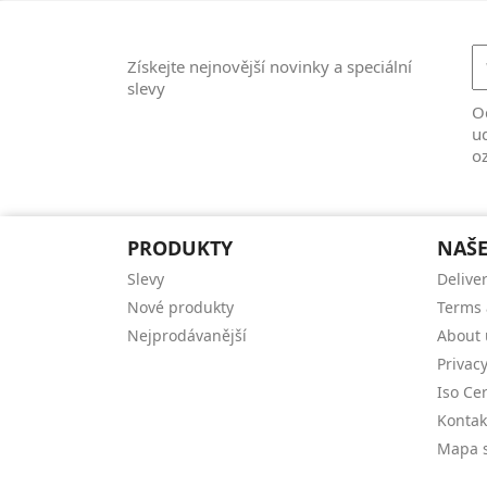
Získejte nejnovější novinky a speciální
slevy
Od
ud
o
PRODUKTY
NAŠE
Slevy
Delive
Nové produkty
Terms 
Nejprodávanější
About 
Privacy
Iso Cer
Kontak
Mapa s