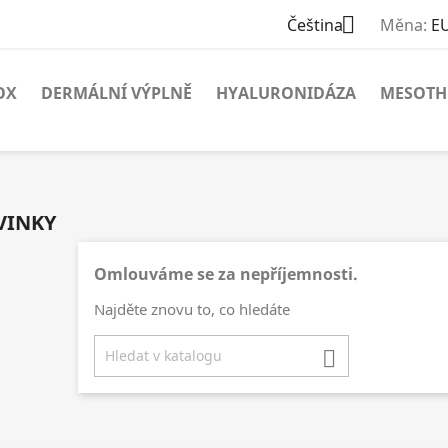

Čeština
Měna:
E
OX
DERMÁLNÍ VÝPLNĚ
HYALURONIDÁZA
MESOTH
VINKY
Omlouváme se za nepříjemnosti.
Najděte znovu to, co hledáte
