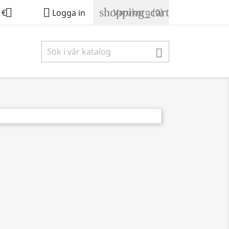
shopping_cart


Varukorg
(0)
 €
Logga in
