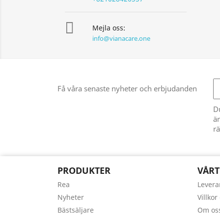

Mejla oss:
info@vianacare.one
Få våra senaste nyheter och erbjudanden
D
än
rä
PRODUKTER
VÅRT
Rea
Levera
Nyheter
Villkor
Bästsäljare
Om os