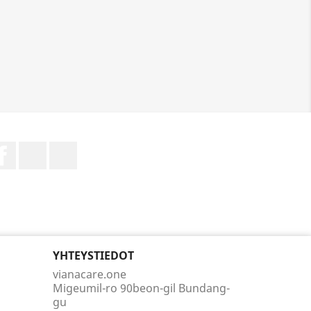
Facebook
Pinterest
Instagram
YHTEYSTIEDOT
vianacare.one
Migeumil-ro 90beon-gil Bundang-
gu