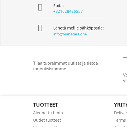

Soita:
+821028426557

Lähetä meille sähköpostia:
info@vianacare.one
Tilaa tuoreimmat uutiset ja tietoa
tarjouksistamme
Vo
yh
TUOTTEET
YRI
Alennettu hinta
Delive
Uudet tuotteet
Terms 