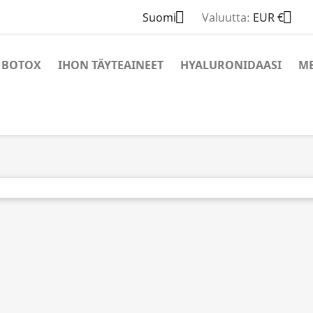


Suomi
Valuutta:
EUR €
BOTOX
IHON TÄYTEAINEET
HYALURONIDAASI
M