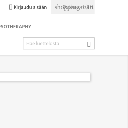
shopping_cart

Ostoskori
(0)
Kirjaudu sisään
ESOTHERAPHY
