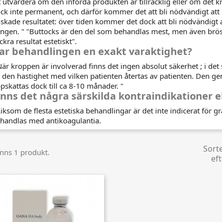
t utvärdera om den införda produkten är tillräcklig eller om det 
ck inte permanent, och därför kommer det att bli nödvändigt att g
skade resultatet: över tiden kommer det dock att bli nödvändigt
ngen. " "Buttocks är den del som behandlas mest, men även brö
ckra resultat estetiskt".
ar behandlingen en exakt varaktighet?
När kroppen är involverad finns det ingen absolut säkerhet ; i det
 den hastighet med vilken patienten återtas av patienten. Den g
pskattas dock till ca 8-10 månader. "
inns det några särskilda kontraindikationer e
Liksom de flesta estetiska behandlingar är det inte indicerat för g
handlas med antikoagulantia.
Sort
inns 1 produkt.
eft