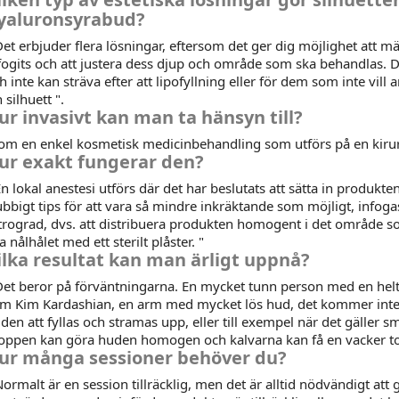
yaluronsyrabud?
Det erbjuder flera lösningar, eftersom det ger dig möjlighet att
fogits och att justera dess djup och område som ska behandlas. 
h inte kan sträva efter att lipofyllning eller för dem som inte vill
n silhuett ".
ur invasivt kan man ta hänsyn till?
om en enkel kosmetisk medicinbehandling som utförs på en kirur
ur exakt fungerar den?
En lokal anestesi utförs där det har beslutats att sätta in produkt
ubbigt tips för att vara så mindre inkräktande som möjligt, inf
trograd, dvs. att distribuera produkten homogent i det område so
lla nålhålet med ett sterilt plåster. "
ilka resultat kan man ärligt uppnå?
Det beror på förväntningarna. En mycket tunn person med en helt p
m Kim Kardashian, en arm med mycket lös hud, det kommer inte at
den att fyllas och stramas upp, eller till exempel när det gäller 
oppen kan göra huden homogen och kalvarna kan få en vacker to
ur många sessioner behöver du?
Normalt är en session tillräcklig, men det är alltid nödvändigt att