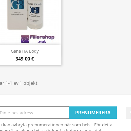

Snabbvy
Gana HA Body
349,00 €
ar 1-1 av 1 objekt
u kan avbryta prenumerationen när som helst. För detta
damål, vänligen hitta vår kontaktinformation i det