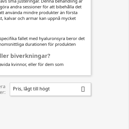
krävs små justeringar. Denna behandling är
öra andra sessioner för att bibehålla det
 att använda mindre produkter än första
st, kalvar och armar kan uppnå mycket
 specifika fallet med hyaluronsyra beror det
enomsnittliga durationen för produkten
ller biverkningar?
ravida kvinnor, eller för dem som
era
Pris, lågt till högt

er: