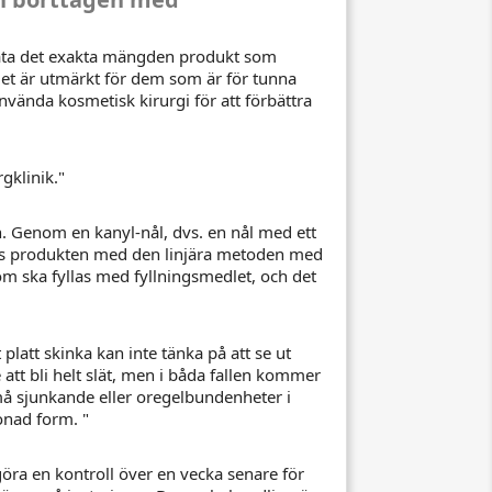
 mäta det exakta mängden produkt som
Det är utmärkt för dem som är för tunna
 använda kosmetisk kirurgi för att förbättra
gklinik."
en. Genom en kanyl-nål, dvs. en nål med ett
ogas produkten med den linjära metoden med
m ska fyllas med fyllningsmedlet, och det
latt skinka kan inte tänka på att se ut
t bli helt slät, men i båda fallen kommer
små sjunkande eller oregelbundenheter i
nad form. "
 göra en kontroll över en vecka senare för