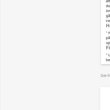
at
do
ön
gå
va
H
" 
på
up
F
" 
be
Det f