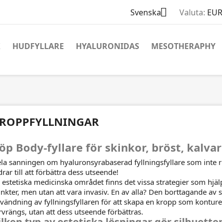

Svenska
Valuta:
EUR
X
HUDFYLLARE
HYALURONIDAS
MESOTHERAPHY
ROPPFYLLNINGAR
öp Body-fyllare för skinkor, bröst, kalva
la sanningen om hyaluronsyrabaserad fyllningsfyllare som inte 
drar till att förbättra dess utseende!
 estetiska medicinska området finns det vissa strategier som hjälpe
nkter, men utan att vara invasiv. En av alla? Den borttagande av 
vändning av fyllningsfyllaren för att skapa en kropp som konture
rvrängs, utan att dess utseende förbättras.
ilken typ av estetiska lösningar gör silhuet