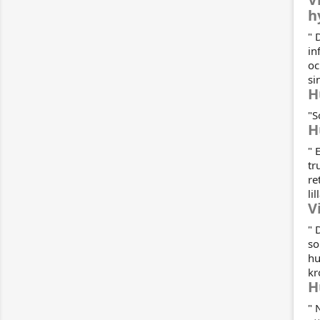
h
" 
in
oc
si
H
"S
H
" 
tr
re
li
V
" 
so
hu
kr
H
" 