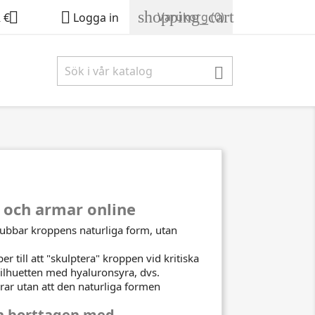
shopping_cart


Varukorg
(0)
 €
Logga in

r och armar online
rubbar kroppens naturliga form, utan
r till att "skulptera" kroppen vid kritiska
silhuetten med hyaluronsyra, dvs.
rar utan att den naturliga formen
ten borttagen med