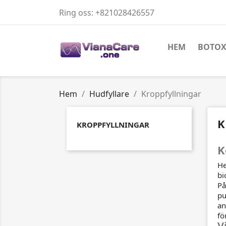
Ring oss:
+821028426557
HEM
BOTO
Hem
Hudfyllare
Kroppfyllningar
K
KROPPFYLLNINGAR
K
He
bi
På
pu
an
fö
V