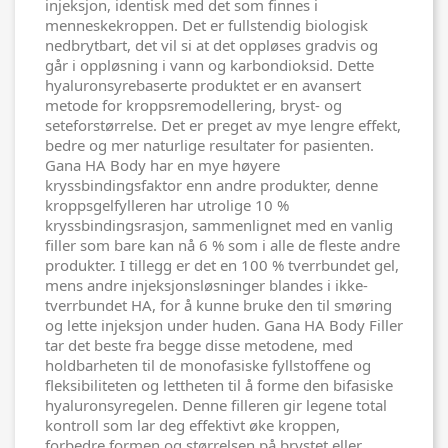
injeksjon, identisk med det som finnes i
menneskekroppen. Det er fullstendig biologisk
nedbrytbart, det vil si at det oppløses gradvis og
går i oppløsning i vann og karbondioksid. Dette
hyaluronsyrebaserte produktet er en avansert
metode for kroppsremodellering, bryst- og
seteforstørrelse. Det er preget av mye lengre effekt,
bedre og mer naturlige resultater for pasienten.
Gana HA Body har en mye høyere
kryssbindingsfaktor enn andre produkter, denne
kroppsgelfylleren har utrolige 10 %
kryssbindingsrasjon, sammenlignet med en vanlig
filler som bare kan nå 6 % som i alle de fleste andre
produkter. I tillegg er det en 100 % tverrbundet gel,
mens andre injeksjonsløsninger blandes i ikke-
tverrbundet HA, for å kunne bruke den til smøring
og lette injeksjon under huden. Gana HA Body Filler
tar det beste fra begge disse metodene, med
holdbarheten til de monofasiske fyllstoffene og
fleksibiliteten og lettheten til å forme den bifasiske
hyaluronsyregelen. Denne filleren gir legene total
kontroll som lar deg effektivt øke kroppen,
forbedre formen og størrelsen på brystet eller