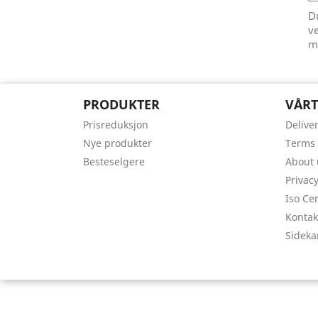
D
ve
m
PRODUKTER
VÅRT
Prisreduksjon
Delive
Nye produkter
Terms 
Besteselgere
About 
Privacy
Iso Cer
Kontak
Sideka