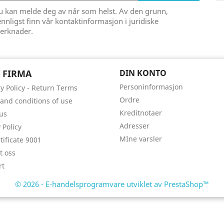
u kan melde deg av når som helst. Av den grunn,
nnligst finn vår kontaktinformasjon i juridiske
erknader.
 FIRMA
DIN KONTO
Personinformasjon
ry Policy - Return Terms
Ordre
and conditions of use
Kreditnotaer
us
Adresser
 Policy
MIne varsler
tificate 9001
t oss
rt
© 2026 - E-handelsprogramvare utviklet av PrestaShop™