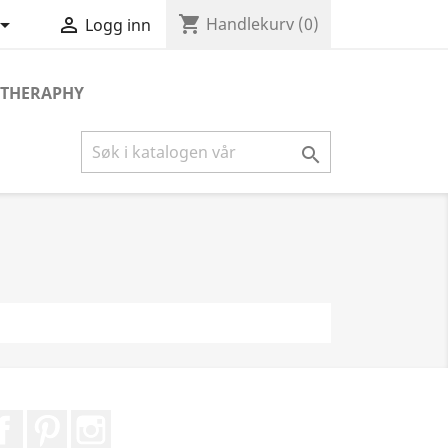
shopping_cart


Handlekurv
(0)
Logg inn
THERAPHY

Facebook
Pinterest
Instagram