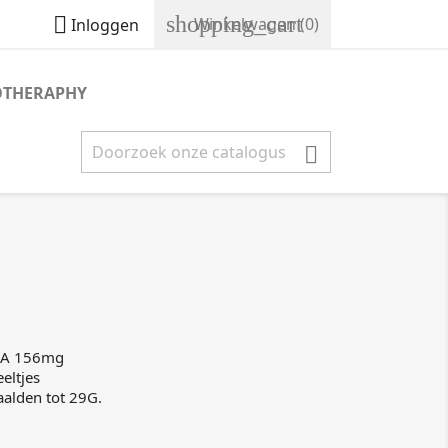
shopping_cart

Winkelwagen
(0)
Inloggen
OTHERAPHY

LA 156mg
eltjes
aalden tot 29G.