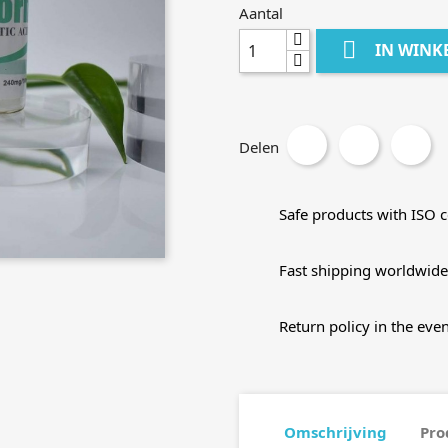
Aantal

IN WINK
Delen
Safe products with ISO ce
Fast shipping worldwide
Return policy in the even
Omschrijving
Pro