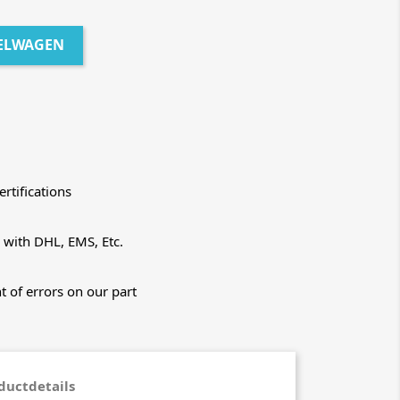
ELWAGEN
rtifications
 with DHL, EMS, Etc.
t of errors on our part
ductdetails