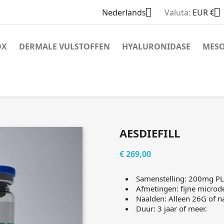


Nederlands
Valuta:
EUR €
OX
DERMALE VULSTOFFEN
HYALURONIDASE
MES
AESDIEFILL
€ 269,00
Samenstelling: 200mg P
Afmetingen: fijne microde
Naalden: Alleen 26G of n
Duur: 3 jaar of meer.