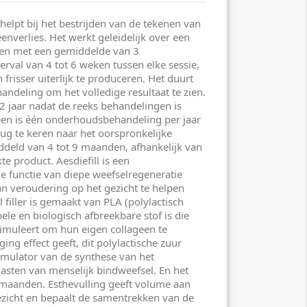
e helpt bij het bestrijden van de tekenen van
enverlies. Het werkt geleidelijk over een
 en met een gemiddelde van 3
terval van 4 tot 6 weken tussen elke sessie,
 frisser uiterlijk te produceren. Het duurt
andeling om het volledige resultaat te zien.
 2 jaar nadat de reeks behandelingen is
een is één onderhoudsbehandeling per jaar
rug te keren naar het oorspronkelijke
ddeld van 4 tot 9 maanden, afhankelijk van
e product. Aesdiefill is een
e functie van diepe weefselregeneratie
n veroudering op het gezicht te helpen
 filler is gemaakt van PLA (polylactisch
ele en biologisch afbreekbare stof is die
stimuleert om hun eigen collageen te
ing effect geeft, dit polylactische zuur
timulator van de synthese van het
asten van menselijk bindweefsel. En het
 maanden. Esthevulling geeft volume aan
ezicht en bepaalt de samentrekken van de