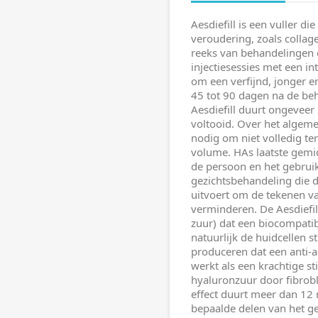
Aesdiefill is een vuller di
veroudering, zoals collage
reeks van behandelingen
injectiesessies met een in
om een verfijnd, jonger en
45 tot 90 dagen na de beh
Aesdiefill duurt ongeveer
voltooid. Over het algem
nodig om niet volledig te
volume. HAs laatste gemi
de persoon en het gebruikt
gezichtsbehandeling die d
uitvoert om de tekenen va
verminderen. De Aesdiefill
zuur) dat een biocompatib
natuurlijk de huidcellen 
produceren dat een anti-ag
werkt als een krachtige s
hyaluronzuur door fibrobl
effect duurt meer dan 12
bepaalde delen van het g