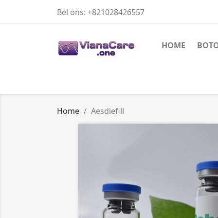
Bel ons:
+821028426557
HOME
BOT
Home
Aesdiefill