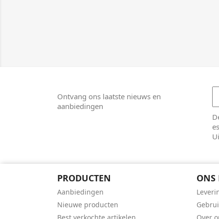
Ontvang ons laatste nieuws en
aanbiedingen
De
es
Ui
PRODUCTEN
ONS 
Aanbiedingen
Leveri
Nieuwe producten
Gebru
Best verkochte artikelen
Over o