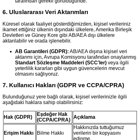
tarafından gerekli görüldüğünde.
6. Uluslararası Veri Aktarımları
Küresel olarak faaliyet gösterdiğimizden, kişisel verileriniz
ikamet ettiğiniz ülkenin dışındaki ülkelere, Amerika Birleşik
Devletleri ve Güney Kore gibi AB/AEA dışı ülkelere
aktarılabilir ve orada işlenebilir.
AB Garantileri (GDPR):
AB/AEA dışına kişisel veri
aktarımı için, Avrupa Komisyonu tarafından onaylanmış
Standart Sözleşme Maddeleri (SCC'ler)
veya ilgili
yeterlilik kararları gibi uygun güvencelerin mevcut
olmasını sağlıyoruz.
7. Kullanıcı Hakları (GDPR ve CCPA/CPRA)
Bulunduğunuz yere bağlı olarak, kişisel verilerinizle ilgili
aşağıdaki haklara sahip olabilirsiniz:
Eşdeğer Hak
Hak (GDPR)
Açıklama
(CCPA/CPRA)
Hakkınızda tuttuğumuz
Erişim Hakkı
Bilme Hakkı
verilerin bir kopyasını
edinme.