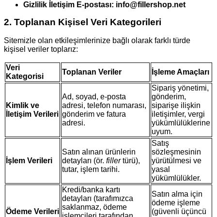
Gizlilik İletişim E-postası:
info@fillershop.net
2. Toplanan Kişisel Veri Kategorileri
Sitemizle olan etkileşimlerinize bağlı olarak farklı türde
kişisel veriler toplarız:
Veri
Toplanan Veriler
İşleme Amaçları
Kategorisi
Sipariş yönetimi,
Ad, soyad, e-posta
gönderim,
Kimlik ve
adresi, telefon numarası,
siparişe ilişkin
İletişim Verileri
gönderim ve fatura
iletişimler, vergi
adresi.
yükümlülüklerine
uyum.
Satış
Satın alınan ürünlerin
sözleşmesinin
İşlem Verileri
detayları (ör.
filler
türü),
yürütülmesi ve
tutar, işlem tarihi.
yasal
yükümlülükler.
Kredi/banka kartı
Satın alma için
detayları (tarafımızca
ödeme işleme
saklanmaz, ödeme
Ödeme Verileri
(güvenli üçüncü
işlemcileri tarafından