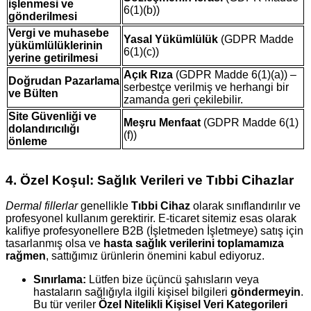
işlenmesi ve
6(1)(b))
gönderilmesi
Vergi ve muhasebe
Yasal Yükümlülük
(GDPR Madde
yükümlülüklerinin
6(1)(c))
yerine getirilmesi
Açık Rıza
(GDPR Madde 6(1)(a)) –
Doğrudan Pazarlama
serbestçe verilmiş ve herhangi bir
ve Bülten
zamanda geri çekilebilir.
Site Güvenliği ve
Meşru Menfaat
(GDPR Madde 6(1)
dolandırıcılığı
(f))
önleme
4. Özel Koşul: Sağlık Verileri ve Tıbbi Cihazlar
Dermal fillerlar
genellikle
Tıbbi Cihaz
olarak sınıflandırılır ve
profesyonel kullanım gerektirir. E-ticaret sitemiz esas olarak
kalifiye profesyonellere B2B (İşletmeden İşletmeye) satış için
tasarlanmış olsa ve
hasta sağlık verilerini toplamamıza
rağmen
, sattığımız ürünlerin önemini kabul ediyoruz.
Sınırlama:
Lütfen bize üçüncü şahısların veya
hastaların sağlığıyla ilgili kişisel bilgileri
göndermeyin
.
Bu tür veriler
Özel Nitelikli Kişisel Veri Kategorileri