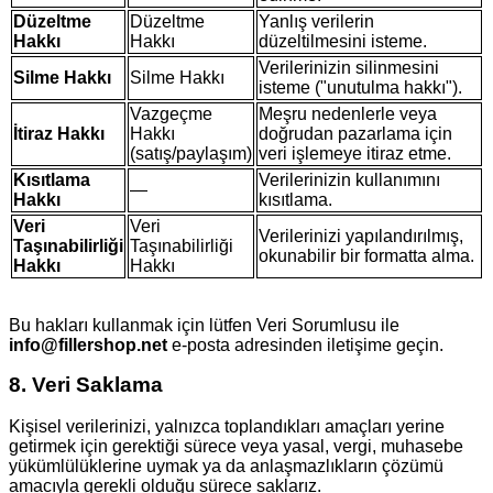
Düzeltme
Düzeltme
Yanlış verilerin
Hakkı
Hakkı
düzeltilmesini isteme.
Verilerinizin silinmesini
Silme Hakkı
Silme Hakkı
isteme ("unutulma hakkı").
Vazgeçme
Meşru nedenlerle veya
İtiraz Hakkı
Hakkı
doğrudan pazarlama için
(satış/paylaşım)
veri işlemeye itiraz etme.
Kısıtlama
Verilerinizin kullanımını
—
Hakkı
kısıtlama.
Veri
Veri
Verilerinizi yapılandırılmış,
Taşınabilirliği
Taşınabilirliği
okunabilir bir formatta alma.
Hakkı
Hakkı
Bu hakları kullanmak için lütfen Veri Sorumlusu ile
info@fillershop.net
e-posta adresinden iletişime geçin.
8. Veri Saklama
Kişisel verilerinizi, yalnızca toplandıkları amaçları yerine
getirmek için gerektiği sürece veya yasal, vergi, muhasebe
yükümlülüklerine uymak ya da anlaşmazlıkların çözümü
amacıyla gerekli olduğu sürece saklarız.