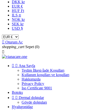
DKK kr
EUR €
HUF Ft
ILS ₪
NOK kr
SEK kr
USD $

Oturum Aç
shopping_cart
Sepet
(0)



Ana Sayfa
Teslim İlkesi-İade Koşulları
Kullanım koşulları ve koşulları
Hakkımızda
Privacy Policy
Iso Certificate 9001
Botoks


Dermal dolgular
Gövde dolguları
Hyaluronidaz