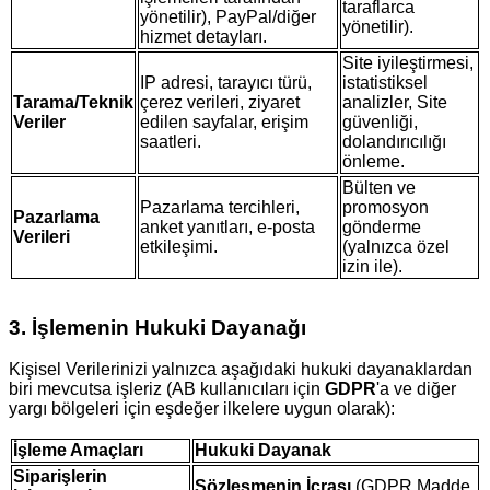
taraflarca
yönetilir), PayPal/diğer
yönetilir).
hizmet detayları.
Site iyileştirmesi,
IP adresi, tarayıcı türü,
istatistiksel
Tarama/Teknik
çerez verileri, ziyaret
analizler, Site
Veriler
edilen sayfalar, erişim
güvenliği,
saatleri.
dolandırıcılığı
önleme.
Bülten ve
Pazarlama tercihleri,
promosyon
Pazarlama
anket yanıtları, e-posta
gönderme
Verileri
etkileşimi.
(yalnızca özel
izin ile).
3. İşlemenin Hukuki Dayanağı
Kişisel Verilerinizi yalnızca aşağıdaki hukuki dayanaklardan
biri mevcutsa işleriz (AB kullanıcıları için
GDPR
'a ve diğer
yargı bölgeleri için eşdeğer ilkelere uygun olarak):
İşleme Amaçları
Hukuki Dayanak
Siparişlerin
Sözleşmenin İcrası
(GDPR Madde