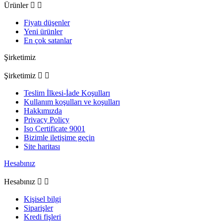
Ürünler


Fiyatı düşenler
Yeni ürünler
En çok satanlar
Şirketimiz
Şirketimiz


Teslim İlkesi-İade Koşulları
Kullanım koşulları ve koşulları
Hakkımızda
Privacy Policy
Iso Certificate 9001
Bizimle iletişime geçin
Site haritası
Hesabınız
Hesabınız


Kişisel bilgi
Siparişler
Kredi fişleri