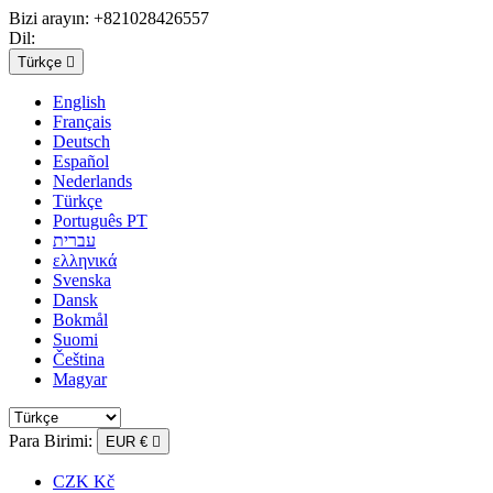
Bizi arayın:
+821028426557
Dil:
Türkçe

English
Français
Deutsch
Español
Nederlands
Türkçe
Português PT
עברית
ελληνικά
Svenska
Dansk
Bokmål
Suomi
Čeština
Magyar
Para Birimi:
EUR €

CZK Kč